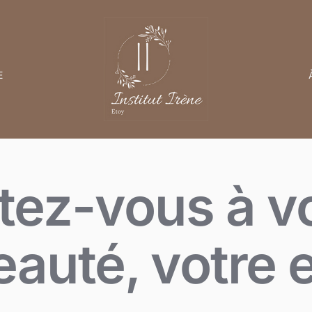
E
ez-vous à vo
eauté, votre