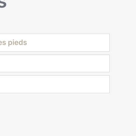
s
es pieds