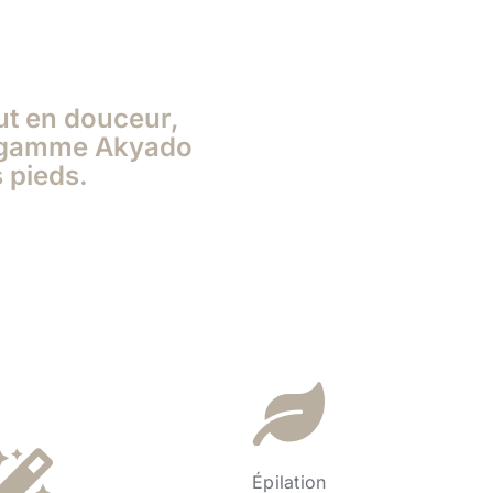
out en douceur,
la gamme Akyado
s pieds.
Épilation